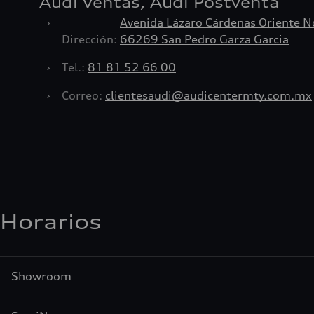
Audi Ventas, Audi Postventa
›
Avenida Lázaro Cárdenas Oriente 
Dirección:
66269 San Pedro Garza Garcia
›
Tel.:
81 81 52 66 00
›
Correo:
clientesaudi@audicentermty.com.mx
Horarios
Showroom