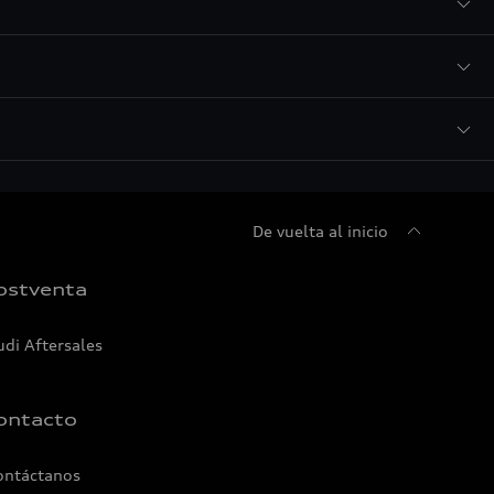
De vuelta al inicio
ostventa
udi Aftersales
ontacto
ontáctanos