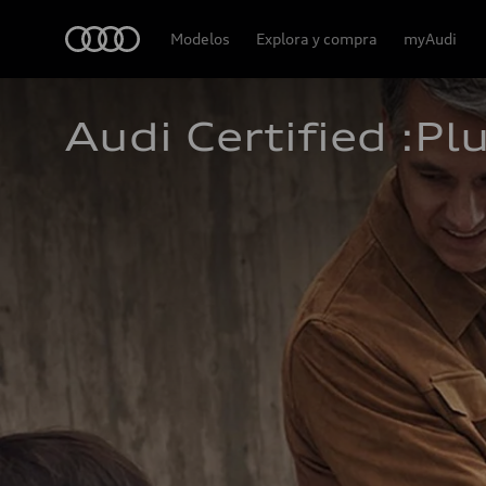
Audi
Modelos
Explora y compra
myAudi
Audi Certified :Plu