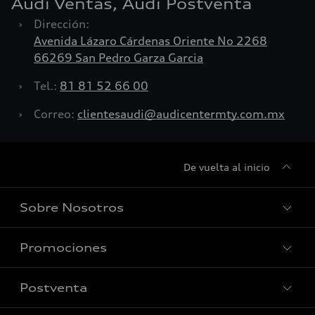
Audi Ventas, Audi Postventa
›
Dirección:
Avenida Lázaro Cárdenas Oriente No 2268
66269 San Pedro Garza Garcia
›
Tel.:
81 81 52 66 00
›
Correo:
clientesaudi@audicentermty.com.mx
De vuelta al inicio
Sobre Nosotros
Promociones
Conócenos
Postventa
Nuestras Promociones