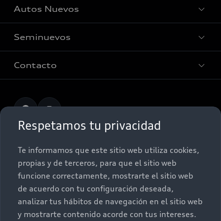
Autos Nuevos
Audi Aftersales
Seminuevos
Quiero un Audi nuevo
Contacto
Audi certified:Plus
Contáctanos
Citas de servicio
Respetamos tu privacidad
Información de vehículo nuevo
©2025 Audi de México división de Volkswagen de
Te informamos que este sitio web utiliza cookies,
México S.A. de C.V. Todos los derechos reservados.
propias y de terceros, para que el sitio web
funcione correctamente, mostrarte el sitio web
Utilizamos cookies para mejorar nuestro sitio
de acuerdo con tu configuración deseada,
web y tu experiencia en línea. Al continuar
navegando en este sitio web, aceptas el uso de
analizar tus hábitos de navegación en el sitio web
cookies.
y mostrarte contenido acorde con tus intereses.