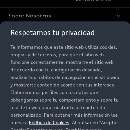
Sobre Nosotros
Respetamos tu privacidad
Promociones
Conócenos
Te informamos que este sitio web utiliza cookies,
Postventa
Nuestras Promociones
propias y de terceros, para que el sitio web
funcione correctamente, mostrarte el sitio web
Autos Nuevos
Audi Aftersales
de acuerdo con tu configuración deseada,
analizar tus hábitos de navegación en el sitio web
Seminuevos
Quiero un Audi nuevo
y mostrarte contenido acorde con tus intereses.
Elaboraremos perfiles con los datos que
Contacto
obtengamos sobre tu comportamiento y sobre tu
Audi certified:Plus
uso de la web para mostrarte así contenido
personalizado. Para obtener más información lee
Contáctanos
nuestra
Política de Cookies
. Al pulsar en “Aceptar
Citas de servicio